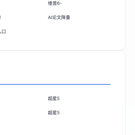
维普6-
作
AI论文降重
入口
超星5
超星5