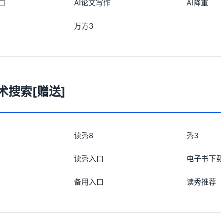
口
AI论文写作
AI降重
万方3
术搜索[赠送]
读秀8
秀3
读秀入口
电子书下
备用入口
读秀推荐